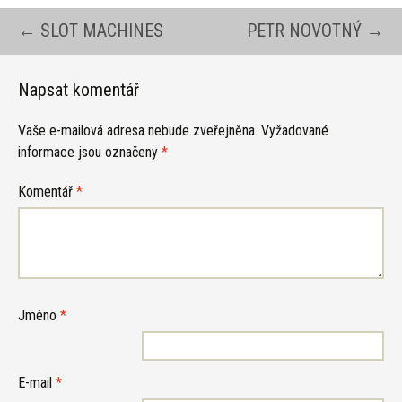
Navigace
←
SLOT MACHINES
PETR NOVOTNÝ
→
pro
Napsat komentář
Vaše e-mailová adresa nebude zveřejněna.
Vyžadované
příspěvky
informace jsou označeny
*
Komentář
*
Jméno
*
E-mail
*