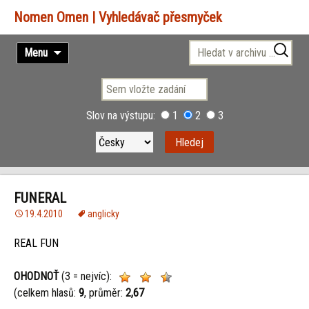
Vyhledávač přesmyček
Přejít
Vyhledávání
Menu
k
obsahu
webu
Slov na výstupu:
1
2
3
FUNERAL
19.4.2010
anglicky
REAL FUN
OHODNOŤ
(3 = nejvíc):
(celkem hlasů:
9
, průměr:
2,67