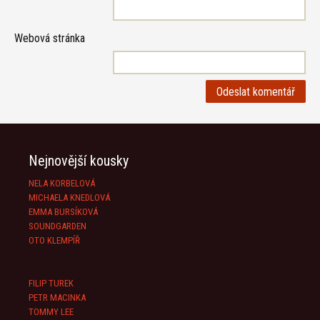
Webová stránka
Nejnovější kousky
NELA KORBELOVÁ
MICHAELA KNEDLOVÁ
EMMA BURSÍKOVÁ
SOUNDGARDEN
OTO KLEMPÍŘ
FILIP TUREK
PETR MACINKA
TOMMY LEE