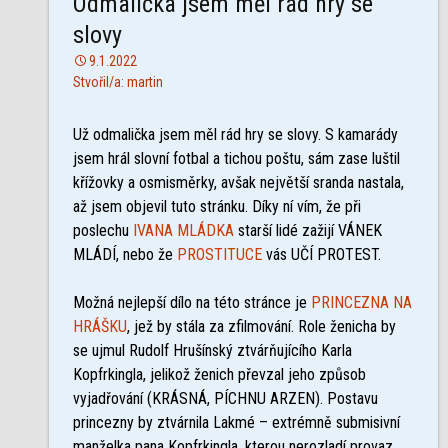
Odmalička jsem měl rád hry se
slovy
9.1.2022
Stvořil/a: martin
Už odmalička jsem měl rád hry se slovy. S kamarády
jsem hrál slovní fotbal a tichou poštu, sám zase luštil
křížovky a osmisměrky, avšak největší sranda nastala,
až jsem objevil tuto stránku. Díky ní vím, že při
poslechu
IVANA MLÁDKA
starší lidé zažijí VÁNEK
MLÁDÍ, nebo že
PROSTITUCE
vás UČÍ PROTEST.
Možná nejlepší dílo na této stránce je
PRINCEZNA NA
HRÁŠKU
, jež by stála za zfilmování. Role ženicha by
se ujmul Rudolf Hrušínský ztvárňujícího Karla
Kopfrkingla, jelikož ženich převzal jeho způsob
vyjadřování (KRÁSNÁ, PÍCHNU ARZEN). Postavu
princezny by ztvárnila Lakmé – extrémně submisivní
manželka pana Kopfrkingla, kterou nerozladí provaz