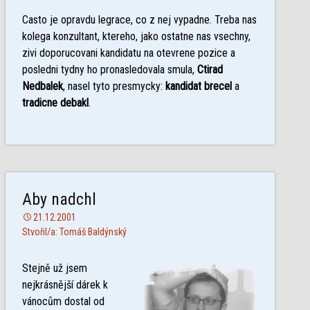
Casto je opravdu legrace, co z nej vypadne. Treba nas
kolega konzultant, ktereho, jako ostatne nas vsechny,
zivi doporucovani kandidatu na otevrene pozice a
posledni tydny ho pronasledovala smula,
Ctirad
Nedbalek
, nasel tyto presmycky:
kandidat brecel
a
tradicne debakl
.
Aby nadchl
21.12.2001
Stvořil/a: Tomáš Baldýnský
Stejně už jsem
nejkrásnější dárek k
vánocům dostal od