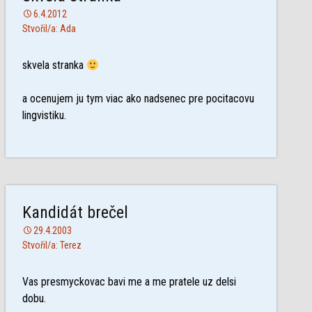
6.4.2012
Stvořil/a: Ada
skvela stranka
a ocenujem ju tym viac ako nadsenec pre pocitacovu
lingvistiku.
Kandidát brečel
29.4.2003
Stvořil/a: Terez
Vas presmyckovac bavi me a me pratele uz delsi
dobu.