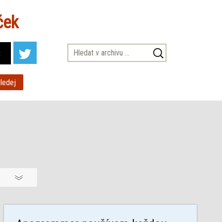
ček
Vyhledávání
t