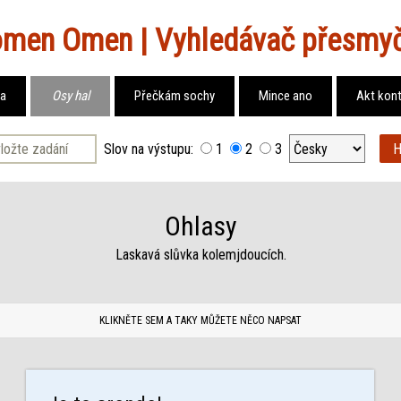
Vyhledávač přesmy
la
Osy hal
Přečkám sochy
Mince ano
Akt kon
Slov na výstupu:
1
2
3
Ohlasy
Laskavá slůvka kolemjdoucích.
KLIKNĚTE SEM A TAKY MŮŽETE NĚCO NAPSAT