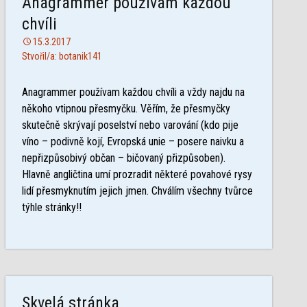
Anagrammer používam každou
chvíli
15.3.2017
Stvořil/a: botanik141
Anagrammer používam každou chvíli a vždy najdu na
někoho vtipnou přesmyčku. Věřím, že přesmyčky
skutečně skrývají poselství nebo varování (kdo pije
víno – podivně kojí, Evropská unie – posere naivku a
nepřizpůsobivý občan – bičovaný přizpůsoben).
Hlavně angličtina umí prozradit některé povahové rysy
lidí přesmyknutím jejich jmen. Chválím všechny tvůrce
týhle stránky!!
Skvelá stránka