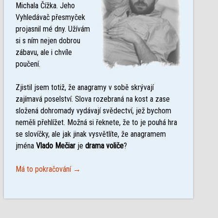
Michala Čížka. Jeho
Vyhledávač přesmyček
projasnil mé dny. Užívám
si s ním nejen dobrou
zábavu, ale i chvíle
poučení.
Zjistil jsem totiž, že anagramy v sobě skrývají
zajímavá poselství. Slova rozebraná na kost a zase
složená dohromady vydávají svědectví, jež bychom
neměli přehlížet. Možná si řeknete, že to je pouhá hra
se slovíčky, ale jak jinak vysvětlíte, že anagramem
jména
Vlado Mečiar
je
drama voliče
?
Má to pokračování →