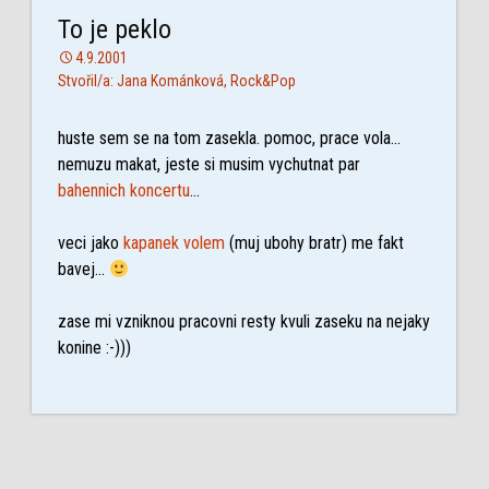
To je peklo
4.9.2001
Stvořil/a: Jana Kománková, Rock&Pop
huste sem se na tom zasekla. pomoc, prace vola…
nemuzu makat, jeste si musim vychutnat par
bahennich koncertu
…
veci jako
kapanek volem
(muj ubohy bratr) me fakt
bavej…
zase mi vzniknou pracovni resty kvuli zaseku na nejaky
konine :-)))