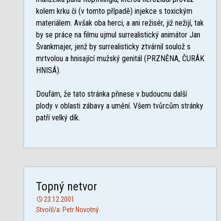
kolem krku či (v tomto případě) injekce s toxickým
materiálem. Avšak oba herci, a ani režisér, již nežijí, tak
by se práce na filmu ujmul surrealistický animátor Jan
Švankmajer, jenž by surrealisticky ztvárnil soulož s
mrtvolou a hnisající mužský genitál (PRZNĚNA, ČURÁK
HNISÁ).
Doufám, že tato stránka přinese v budoucnu další
plody v oblasti zábavy a umění. Všem tvůrcům stránky
patří velký dík.
Topný netvor
23.12.2001
Stvořil/a: Petr Novotný