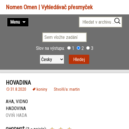
Vyhledávač přesmyček
Přejít
Vyhledávání
Menu
k
obsahu
webu
Slov na výstupu:
1
2
3
HOVADINA
31.8.2020
koniny
Stvořil/a: martin
AHA, VIDNO
HADOVINA
OVIŇ HADA