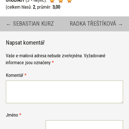
OHODNOŤ
(3 = nejvíc):
(celkem hlasů:
2
, průměr:
3,00
Navigace
←
SEBASTIAN KURZ
RADKA TŘEŠTÍKOVÁ
→
pro
Napsat komentář
Vaše e-mailová adresa nebude zveřejněna.
Vyžadované
příspěvky
informace jsou označeny
*
Komentář
*
Jméno
*