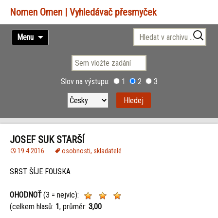
Vyhledávač přesmyček
Přejít
Vyhledávání
Menu
k
obsahu
webu
Slov na výstupu:
1
2
3
JOSEF SUK STARŠÍ
19.4.2016
osobnosti
,
skladatelé
SRST ŠÍJE FOUSKA
OHODNOŤ
(3 = nejvíc):
(celkem hlasů:
1
, průměr:
3,00