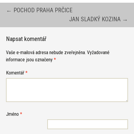
Navigace
←
POCHOD PRAHA PRČICE
JAN SLADKÝ KOZINA
→
pro
Napsat komentář
příspěvky
Vaše e-mailová adresa nebude zveřejněna.
Vyžadované
informace jsou označeny
*
Komentář
*
Jméno
*