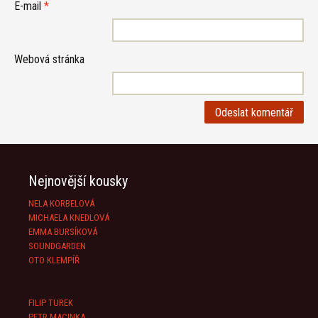
E-mail
*
Webová stránka
Nejnovější kousky
NELA KORBELOVÁ
MICHAELA KNEDLOVÁ
EMMA BURSÍKOVÁ
SOUNDGARDEN
OTO KLEMPÍŘ
FILIP TUREK
PETR MACINKA