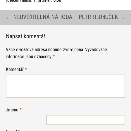
(celkem hlasů:
1
, průměr:
3,00
Navigace
←
NEUVĚŘITELNÁ NÁHODA
PETR HLUBUČEK
→
pro
Napsat komentář
Vaše e-mailová adresa nebude zveřejněna.
Vyžadované
příspěvky
informace jsou označeny
*
Komentář
*
Jméno
*