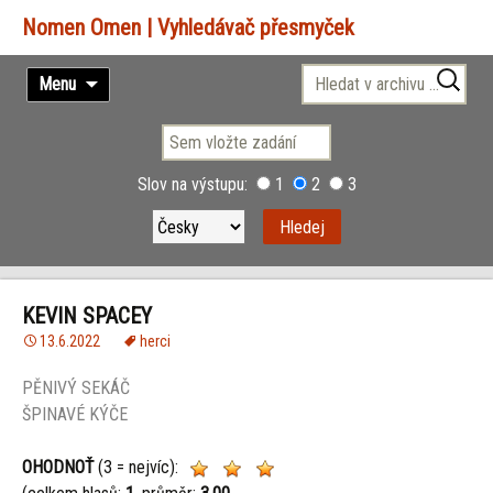
Vyhledávač přesmyček
Přejít
Vyhledávání
Menu
k
obsahu
webu
Slov na výstupu:
1
2
3
KEVIN SPACEY
13.6.2022
herci
PĚNIVÝ SEKÁČ
ŠPINAVÉ KÝČE
OHODNOŤ
(3 = nejvíc):