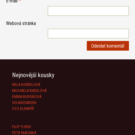
E-mail
*
Webová stránka
Nejnovější kousky
NELA KORBELOVÁ
MICHAELA KNEDLOVÁ
EMMA BURSÍKOVÁ
SOUNDGARDEN
OTO KLEMPÍŘ
FILIP TUREK
PETR MACINKA