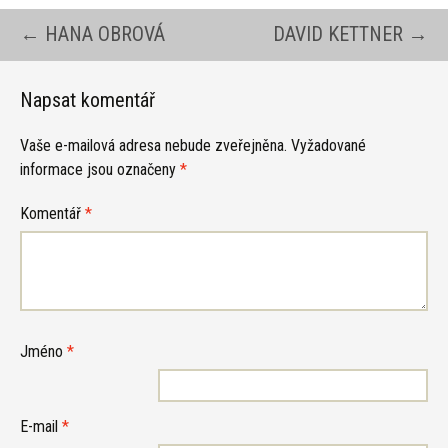
Navigace
←
HANA OBROVÁ
DAVID KETTNER
→
pro
Napsat komentář
Vaše e-mailová adresa nebude zveřejněna.
Vyžadované
příspěvky
informace jsou označeny
*
Komentář
*
Jméno
*
E-mail
*