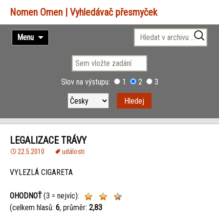
Vyhledávač přesmyček
Přejít
Vyhledávání
Menu
k
obsahu
webu
Slov na výstupu:
1
2
3
LEGALIZACE TRÁVY
22.5.2010
události
VYLEZLÁ CIGARETA
OHODNOŤ
(3 = nejvíc):
(celkem hlasů:
6
, průměr:
2,83