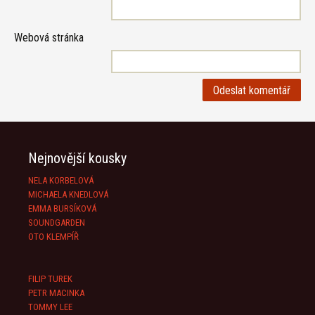
Webová stránka
Nejnovější kousky
NELA KORBELOVÁ
MICHAELA KNEDLOVÁ
EMMA BURSÍKOVÁ
SOUNDGARDEN
OTO KLEMPÍŘ
FILIP TUREK
PETR MACINKA
TOMMY LEE