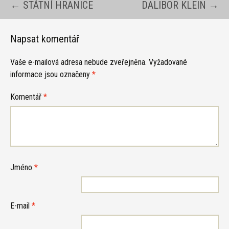
Navigace
←
STÁTNÍ HRANICE
DALIBOR KLEIN
→
pro
Napsat komentář
Vaše e-mailová adresa nebude zveřejněna.
Vyžadované
příspěvky
informace jsou označeny
*
Komentář
*
Jméno
*
E-mail
*