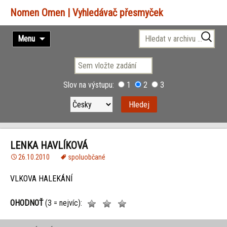
Vyhledávač přesmyček
Přejít
Vyhledávání
Menu
k
obsahu
webu
Slov na výstupu:
1
2
3
LENKA HAVLÍKOVÁ
26.10.2010
spoluobčané
VLKOVA HALEKÁNÍ
OHODNOŤ
(3 = nejvíc):