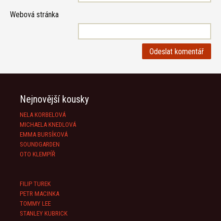
Webová stránka
Nejnovější kousky
NELA KORBELOVÁ
MICHAELA KNEDLOVÁ
EMMA BURSÍKOVÁ
SOUNDGARDEN
OTO KLEMPÍŘ
FILIP TUREK
PETR MACINKA
TOMMY LEE
STANLEY KUBRICK