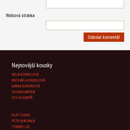
Webová stránka
Nejnovější kousky
NELA KORBELOVÁ
MICHAELA KNEDLOVÁ
EMMA BURSÍKOVÁ
SOUNDGARDEN
OTO KLEMPÍŘ
FILIP TUREK
PETR MACINKA
TOMMY LEE