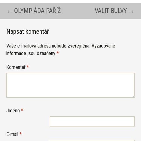
Navigace
←
OLYMPIÁDA PAŘÍŽ
VALIT BULVY
→
pro
Napsat komentář
Vaše e-mailová adresa nebude zveřejněna.
Vyžadované
příspěvky
informace jsou označeny
*
Komentář
*
Jméno
*
E-mail
*