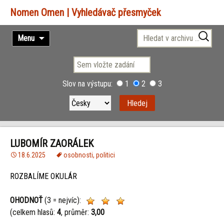
Vyhledávač přesmyček
Přejít
Vyhledávání
Menu
k
obsahu
webu
Slov na výstupu:
1
2
3
LUBOMÍR ZAORÁLEK
18.6.2025
osobnosti
,
politici
ROZBALÍME OKULÁR
OHODNOŤ
(3 = nejvíc):
(celkem hlasů:
4
, průměr:
3,00