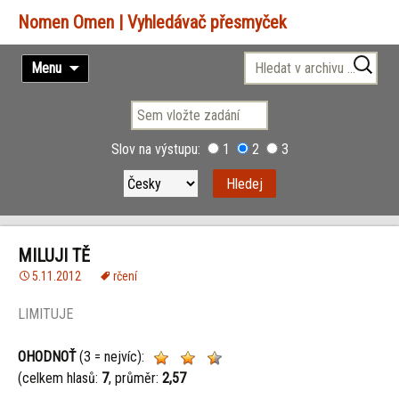
Vyhledávač přesmyček
Přejít
Vyhledávání
Menu
k
obsahu
webu
Slov na výstupu:
1
2
3
MILUJI TĚ
5.11.2012
rčení
LIMITUJE
OHODNOŤ
(3 = nejvíc):
(celkem hlasů:
7
, průměr:
2,57