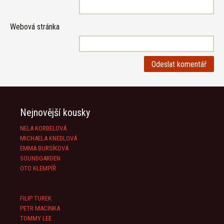
Webová stránka
Nejnovější kousky
NELA KORBELOVÁ
MICHAELA KNEDLOVÁ
EMMA BURSÍKOVÁ
SOUNDGARDEN
OTO KLEMPÍŘ
FILIP TUREK
PETR MACINKA
TOMMY LEE