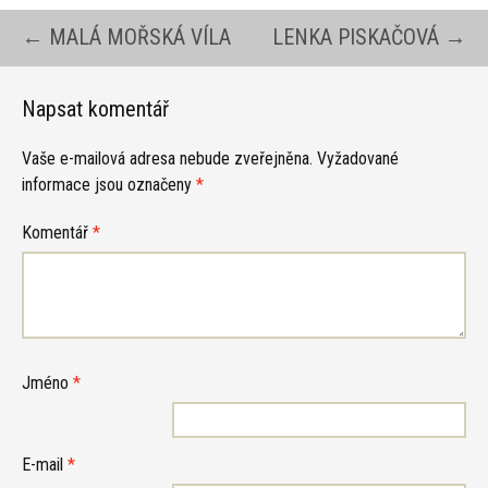
Navigace
←
MALÁ MOŘSKÁ VÍLA
LENKA PISKAČOVÁ
→
pro
Napsat komentář
Vaše e-mailová adresa nebude zveřejněna.
Vyžadované
příspěvky
informace jsou označeny
*
Komentář
*
Jméno
*
E-mail
*