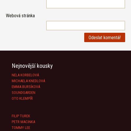
Webová stránka
Nejnovější kousky
NELA KORBELOVÁ
MICHAELA KNEDLOVÁ
EMMA BURSÍKOVÁ
SOUNDGARDEN
OTO KLEMPÍŘ
FILIP TUREK
PETR MACINKA
TOMMY LEE