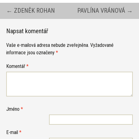
Navigace
←
ZDENĚK ROHAN
PAVLÍNA VRÁNOVÁ
→
pro
Napsat komentář
Vaše e-mailová adresa nebude zveřejněna.
Vyžadované
příspěvky
informace jsou označeny
*
Komentář
*
Jméno
*
E-mail
*