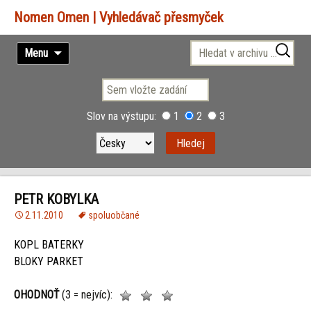
Vyhledávač přesmyček
Přejít
Vyhledávání
Menu
k
obsahu
webu
Slov na výstupu:
1
2
3
PETR KOBYLKA
2.11.2010
spoluobčané
KOPL BATERKY
BLOKY PARKET
OHODNOŤ
(3 = nejvíc):