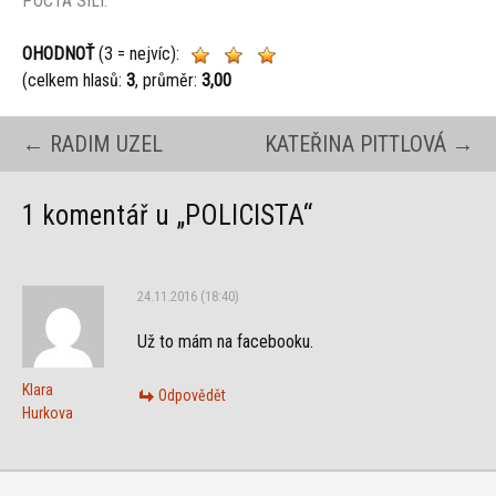
POCTA SÍLÍ.
OHODNOŤ
(3 = nejvíc):
(celkem hlasů:
3
, průměr:
3,00
Navigace
←
RADIM UZEL
KATEŘINA PITTLOVÁ
→
pro
1 komentář u „
POLICISTA
“
příspěvky
24.11.2016 (18:40)
Už to mám na facebooku.
Klara
Odpovědět
Hurkova