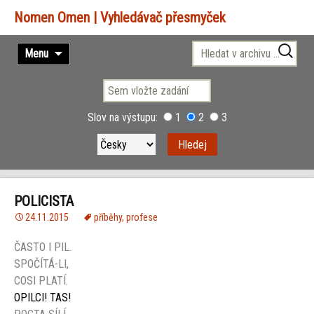
Vyhledávač přesmyček
Přejít
Vyhledávání
Menu
k
obsahu
webu
Slov na výstupu:
1
2
3
POLICISTA
24.11.2015
příběhy
,
profese
ČASTO I PIL.
SPOČÍTÁ-LI,
COSI PLATÍ.
OPILCI! TAS!