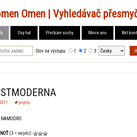
Vyhledávač přesmy
la
Osy hal
Přečkám sochy
Mince ano
Akt kon
Slov na výstupu:
1
2
3
OSTMODERNA
.2011
pojmy
 NAMODRO
NOŤ
(3 = nejvíc):