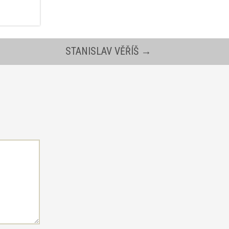
STANISLAV VĚŘÍŠ
→