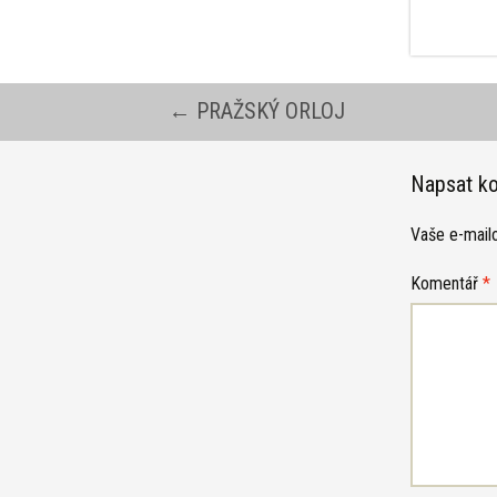
Navigace
←
PRAŽSKÝ ORLOJ
pro
Napsat k
Vaše e-mail
příspěvky
Komentář
*