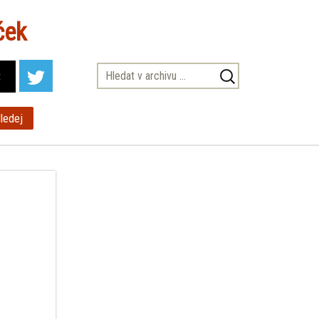
ček
Vyhledávání
t