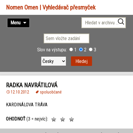
Vyhledávač přesmyček
Přejít
Vyhledávání
Menu
k
obsahu
webu
Slov na výstupu:
1
2
3
RADKA NAVRÁTILOVÁ
12.10.2012
spoluobčané
KARDINÁLOVA TRÁVA
OHODNOŤ
(3 = nejvíc):