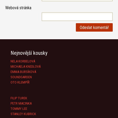
Webová stránka
Nejnovější kousky
NELA KORBELOVÁ
MICHAELA KNEDLOVÁ
EMMA BURSÍKOVÁ
SOUNDGARDEN
OTO KLEMPÍŘ
FILIP TUREK
PETR MACINKA
TOMMY LEE
STANLEY KUBRICK