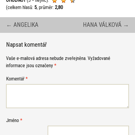
OHODNOŤ
(3 = nejvíc):
(celkem hlasů:
5
, průměr:
2,80
Navigace
←
ANGELIKA
HANA VÁLKOVÁ
→
pro
Napsat komentář
Vaše e-mailová adresa nebude zveřejněna.
Vyžadované
příspěvky
informace jsou označeny
*
Komentář
*
Jméno
*