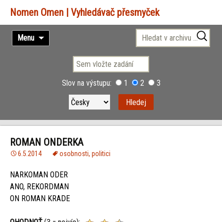
Vyhledávač přesmyček
Přejít
Vyhledávání
Menu
k
obsahu
webu
Slov na výstupu:
1
2
3
ROMAN ONDERKA
6.5.2014
osobnosti
,
politici
NARKOMAN ODER
ANO, REKORDMAN
ON ROMAN KRADE