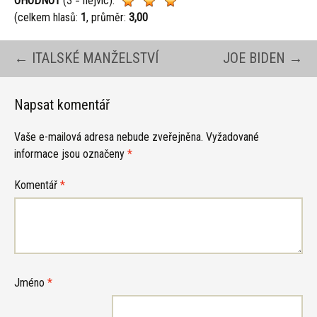
OHODNOŤ
(3 = nejvíc):
(celkem hlasů:
1
, průměr:
3,00
Navigace
←
ITALSKÉ MANŽELSTVÍ
JOE BIDEN
→
pro
Napsat komentář
Vaše e-mailová adresa nebude zveřejněna.
Vyžadované
příspěvky
informace jsou označeny
*
Komentář
*
Jméno
*