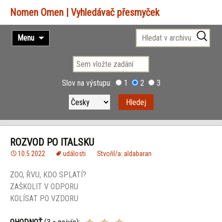
Vyhledávač přesmyček
Přejít
Vyhledávání
Menu
k
obsahu
webu
Slov na výstupu:
1
2
3
ROZVOD PO ITALSKU
10.5.2022
události
Stvořil/a: aldabaran
ZOO, ŘVU, KDO SPLATÍ?
ZAŠKOLIT V ODPORU
KOLÍSAT PO VZDORU