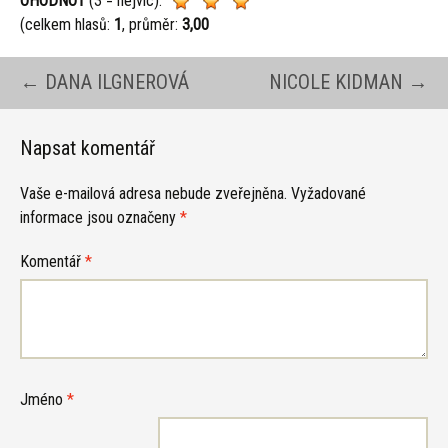
OHODNOŤ
(3 = nejvíc):
(celkem hlasů:
1
, průměr:
3,00
Navigace
←
DANA ILGNEROVÁ
NICOLE KIDMAN
→
pro
Napsat komentář
Vaše e-mailová adresa nebude zveřejněna.
Vyžadované
příspěvky
informace jsou označeny
*
Komentář
*
Jméno
*