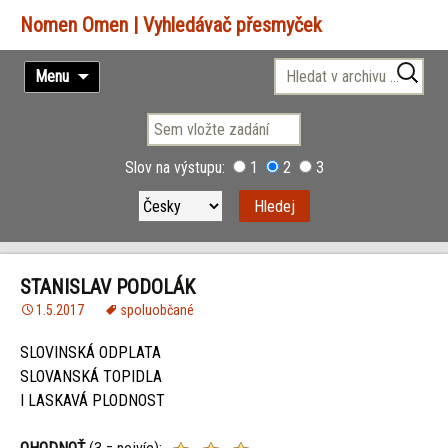
Vyhledávač přesmyček
Přejít
Vyhledávání
Menu
k
obsahu
webu
Slov na výstupu:
1
2
3
STANISLAV PODOLÁK
1.5.2017
spoluobčané
SLOVINSKÁ ODPLATA
SLOVANSKÁ TOPIDLA
I LASKAVÁ PLODNOST