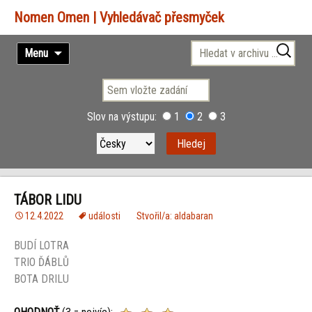
Vyhledávač přesmyček
Přejít
Vyhledávání
Menu
k
obsahu
webu
Slov na výstupu:
1
2
3
TÁBOR LIDU
12.4.2022
události
Stvořil/a: aldabaran
BUDÍ LOTRA
TRIO ĎÁBLŮ
BOTA DRILU