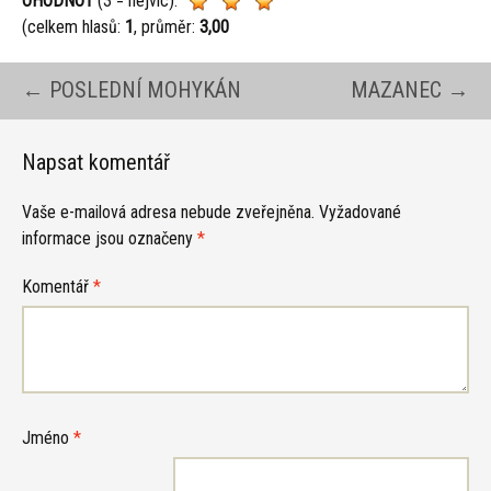
OHODNOŤ
(3 = nejvíc):
(celkem hlasů:
1
, průměr:
3,00
Navigace
←
POSLEDNÍ MOHYKÁN
MAZANEC
→
pro
Napsat komentář
Vaše e-mailová adresa nebude zveřejněna.
Vyžadované
příspěvky
informace jsou označeny
*
Komentář
*
Jméno
*