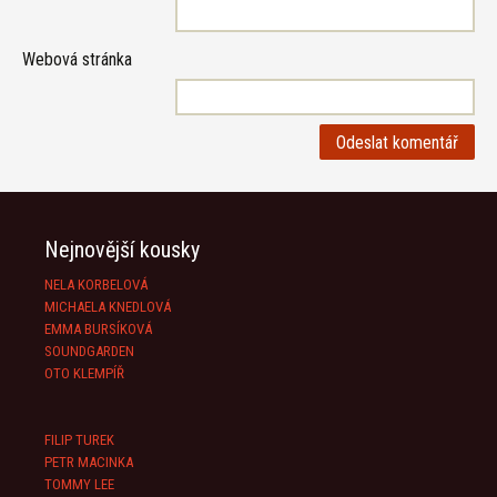
Webová stránka
Nejnovější kousky
NELA KORBELOVÁ
MICHAELA KNEDLOVÁ
EMMA BURSÍKOVÁ
SOUNDGARDEN
OTO KLEMPÍŘ
FILIP TUREK
PETR MACINKA
TOMMY LEE