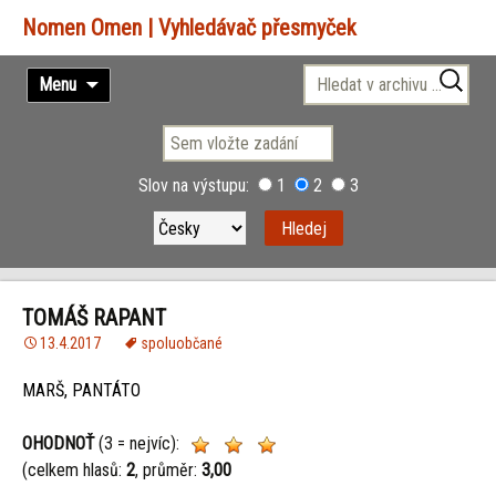
Vyhledávač přesmyček
Přejít
Vyhledávání
Menu
k
obsahu
webu
Slov na výstupu:
1
2
3
TOMÁŠ RAPANT
13.4.2017
spoluobčané
MARŠ, PANTÁTO
OHODNOŤ
(3 = nejvíc):
(celkem hlasů:
2
, průměr:
3,00