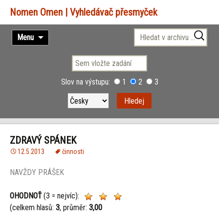
Vyhledávač přesmyček
Přejít
Vyhledávání
Menu
k
obsahu
webu
Slov na výstupu:
1
2
3
ZDRAVÝ SPÁNEK
12.5.2013
činnosti
NAVŽDY PRÁŠEK
OHODNOŤ
(3 = nejvíc):
(celkem hlasů:
3
, průměr:
3,00