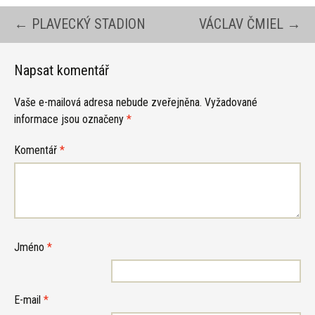
Navigace
←
PLAVECKÝ STADION
VÁCLAV ČMIEL
→
pro
Napsat komentář
Vaše e-mailová adresa nebude zveřejněna.
Vyžadované
příspěvky
informace jsou označeny
*
Komentář
*
Jméno
*
E-mail
*