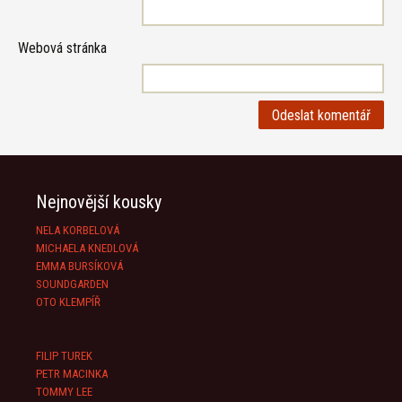
Webová stránka
Nejnovější kousky
NELA KORBELOVÁ
MICHAELA KNEDLOVÁ
EMMA BURSÍKOVÁ
SOUNDGARDEN
OTO KLEMPÍŘ
FILIP TUREK
PETR MACINKA
TOMMY LEE